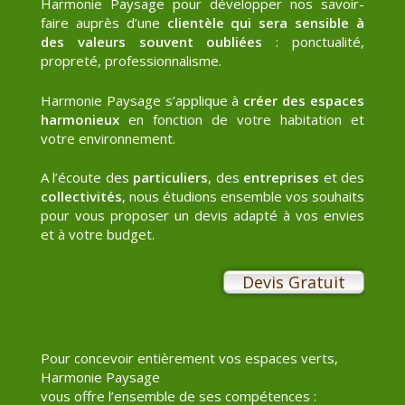
Harmonie Paysage pour développer nos savoir-
–
faire auprès d’une
clientèle qui sera sensible à
des valeurs souvent oubliées
: ponctualité,
propreté, professionnalisme.
Lisieux
Harmonie Paysage s’applique à
créer des espaces
14
harmonieux
en fonction de votre habitation et
votre environnement.
–
A l’écoute des
particuliers
, des
entreprises
et des
Pays
collectivités
, nous étudions ensemble vos souhaits
pour vous proposer un devis adapté à vos envies
d'Auge
et à votre budget.
et
Devis
Gratuit
environs
Pour concevoir entièrement vos espaces verts,
Harmonie Paysage
vous offre l’ensemble de ses compétences :